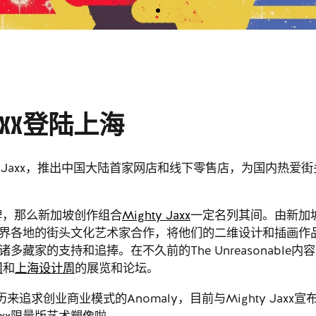
AXX登陆上海
hty Jaxx，推出中国大陆首家网店和线下零售店，为国内
牌，那么新加坡创作组合
Mighty Jaxx
一定名列其间。由新加坡创
与来自世界各地的街头文化艺术家合作，将他们的二维设计和插画
诸多藏家的支持和追捧。在不久前的The Unreasonable内
周
和
上海设计周
的展览和论坛。
追求创业商业模式的Anomaly，目前与Mighty Jax
axx限量版艺术塑像啦。