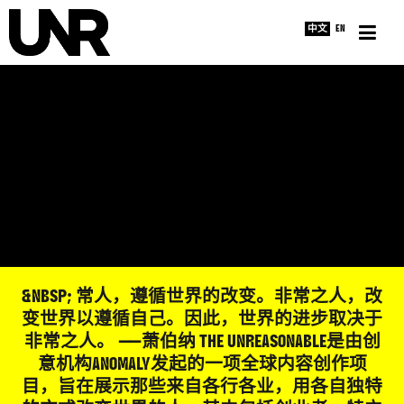
中文
EN
主页
采访
新闻
关于
&NBSP; 常人，遵循世界的改变。非常之人，改
变世界以遵循自己。因此，世界的进步取决于
非常之人。 ——萧伯纳 THE UNREASONABLE是由创
意机构ANOMALY发起的一项全球内容创作项
目，旨在展示那些来自各行各业，用各自独特