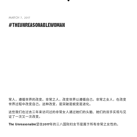
MARCH 7, 2017
#THEUNREASONABLEWOMAN
常人，遵循世界的改变。非常之人，改变世界以遵循自己。非常之女人，在改变
世界过程中改变自己。这种改变，是突破是蜕变是进化。
这些我们在过去三年来访问过的非常女人通过她们的头脑、她们的双手实现与见
证了一次又一次改变。
The Unreasonable坚信2017年的三八国际妇女节是属于所有非常之女性的。