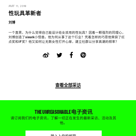
MAY 11, 2018
性玩具革新者
刘博
一个直男，为什么觉得自己能设计给女孩用的性玩具？因着一颗强烈的同理心，
刘博创造了sistalk小怪兽。他为何从事了这个行业？凭着怎样的巧思他荣获了红
点奖和IF奖？他又如何让无数女性打开心扉，建立社群以分享高潮的频率？
查看全部采访
THE UNREASONABLE 电子资讯
请订阅我们的电子资讯，了解一切正在发生的最新采访、活动及其
他。