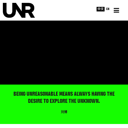
中文
EN
主页
采访
新闻
关于
BEING UNREASONABLE MEANS ALWAYS HAVING THE
DESIRE TO EXPLORE THE UNKNOWN.
刘博