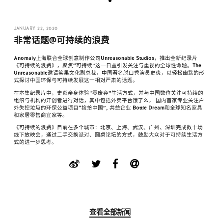
JANUARY 22, 2020
非常话题@可持续的浪费
Anomaly上海联合全球创意制作公司Unreasonable Studios，推出全新纪录片
《可持续的浪费》，聚焦“可持续”这一日益引发关注与重视的全球性命题。The
Unreasonable邀请笑果文化副总裁，中国著名脱口秀演员史炎，以轻松幽默的形
式探讨中国环保与可持续发展这一相对严肃的话题。
在本集纪录片中，史炎亲身体验“零废弃”生活方式，并与中国数位关注可持续的
组织与机构的开创者进行对话，其中包括外卖平台饿了么， 国内首家专业关注户
外失控垃圾的环保公益项目“捡拾中国”, 共益企业 Bottle Dream和全球知名家具
和家居零售商宜家等。
《可持续的浪费》目前在多个城市：北京、上海、武汉、广州、深圳完成数十场
线下放映会，通过二手交换派对、圆桌论坛的方式，鼓励大众对于可持续生活方
式的进一步思考。
查看全部新闻